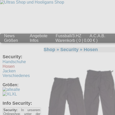
News
Angebote
Fussball/3.HZ
A.C.A.B.
Größen
Infos
Warenkorb ( 0 | 0.00 € )
Shop
»
Security
»
Hosen
Security:
Handschuhe
Hosen
Jacken
Verschiedenes
Größen:
alle
XL
Info Security:
Security:
In unserem
Onlineshop unter der