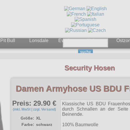
Pit Bull
Lonsdale
Everlast
Yakuza
Ostzo
suche
Security Hosen
Damen Armyhose US BDU F
Preis: 29.90 €
Klassische US BDU Frauenhose
durch Schnallen an der Seite 
(inkl. MwSt | zzgl. Versand)
Beinende.
Größe:
XL
Farbe:
schwarz
100% Baumwolle