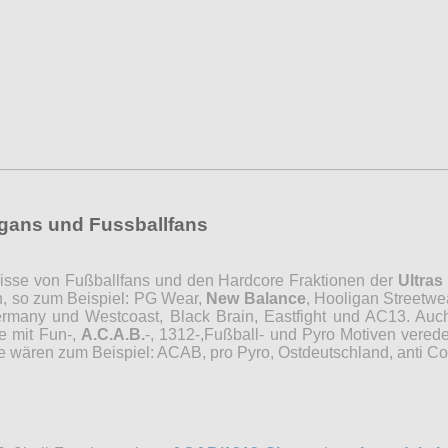
ligans und Fussballfans
rfnisse von Fußballfans und den Hardcore Fraktionen der
Ultras
n, so zum Beispiel: PG Wear,
New Balance
, Hooligan Streetwe
Germany und Westcoast, Black Brain, Eastfight und AC13. Au
e mit Fun-,
A.C.A.B.
-, 1312-,Fußball- und Pyro Motiven verede
e wären zum Beispiel: ACAB, pro Pyro, Ostdeutschland, anti Co