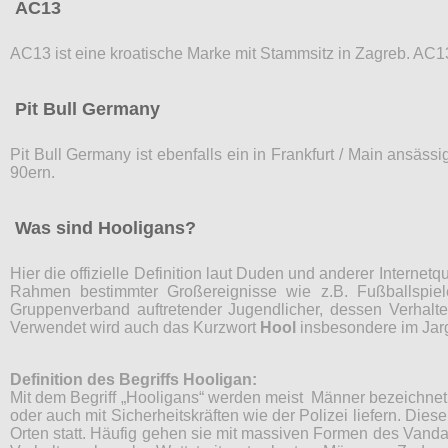
AC13
AC13 ist eine kroatische Marke mit Stammsitz in Zagreb. AC13 
Pit Bull Germany
Pit Bull Germany ist ebenfalls ein in Frankfurt / Main ansäss
90ern.
Was sind Hooligans?
Hier die offizielle Definition laut Duden und anderer Intern
Rahmen bestimmter Großereignisse wie z.B. Fußballspiele
Gruppenverband auftretender Jugendlicher, dessen Verhalten
Verwendet wird auch das Kurzwort
Hool
insbesondere im Jar
Definition des Begriffs Hooligan:
Mit dem Begriff „Hooligans“ werden meist Männer bezeichnet
oder auch mit Sicherheitskräften wie der Polizei liefern. Di
Orten statt. Häufig gehen sie mit massiven Formen des Vandal