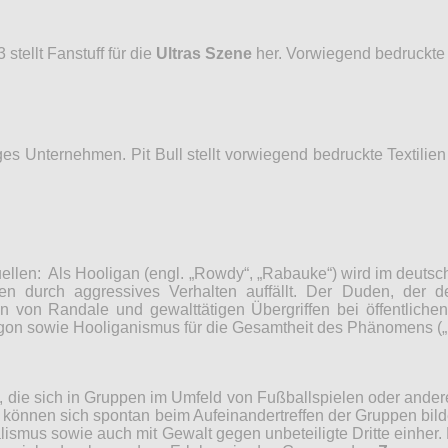
stellt Fanstuff für die
Ultras Szene
her. Vorwiegend bedruckte 
iges Unternehmen. Pit Bull stellt vorwiegend bedruckte Textilien
etquellen: Als Hooligan (engl. „Rowdy“, „Rabauke“) wird im deut
n durch aggressives Verhalten auffällt. Der Duden, der de
 von Randale und gewalttätigen Übergriffen bei öffentlichen 
gon sowie Hooliganismus für die Gesamtheit des Phänomens (
, die sich in Gruppen im Umfeld von Fußballspielen oder ander
ese können sich spontan beim Aufeinandertreffen der Gruppen bil
ismus sowie auch mit Gewalt gegen unbeteiligte Dritte einher. 