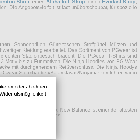
London Shop
, einen
Alpha Ind. Shop
, einen
Everlast Shop
,
n. Die Angebotsvielfalt ist fast unüberschaubar, für spezielle
uben
, Sonnenbrillen, Gürteltaschen, Stoffgürtel, Mützen und
hwertiger Kleidung erarbeitet. Das Sortiment von PGwear ist
gerechten Stadionbesuch braucht. Die PGwear T-Shirts sind
 Motiv bis zu Funmotiven. Die Ninja Hoodies von PG Wear
njacke mit durchgehendem Reißverschluss. Die Ninja Hoodys
. PGwear Sturmhauben/Balanklavas/Ninjamasken führen wir in
tieren oder ablehnen.
Widerrufsmöglichkeit
US amerlkanische Brand New Balance ist einer der ältesten
, Ultras und auch Hooligans.