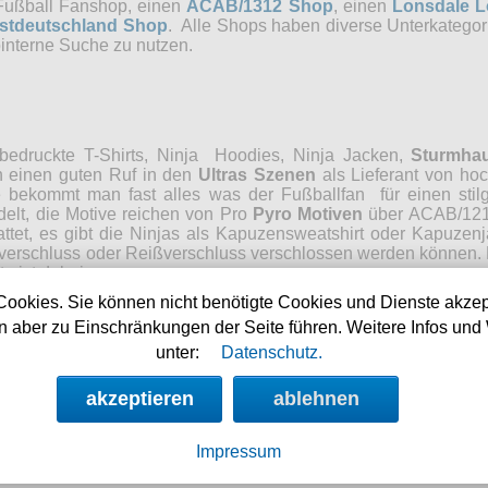
 Fußball Fanshop, einen
ACAB/1312 Shop
, einen
Lonsdale 
stdeutschland Shop
. Alle Shops haben diverse Unterkategorie
interne Suche zu nutzen.
edruckte T-Shirts, Ninja Hoodies, Ninja Jacken,
Sturmha
n einen guten Ruf in den
Ultras Szenen
als Lieferant von hoc
e bekommt man fast alles was der Fußballfan für einen stil
delt, die Motive reichen von Pro
Pyro Motiven
über ACAB/1213
ttet, es gibt die Ninjas als Kapuzensweatshirt oder Kapuze
ettverschluss oder Reißverschluss verschlossen werden können
e ist dabei.
Cookies. Sie können nicht benötigte Cookies und Dienste akzep
 aber zu Einschränkungen der Seite führen. Weitere Infos und 
unter:
Datenschutz.
 und Herren im Programm, hauptsächlich den Style M574. Der 
akzeptieren
ablehnen
ufschuhe
sind seit Ewigkeiten beliebte Schuhe bei Fußballfans
Impressum