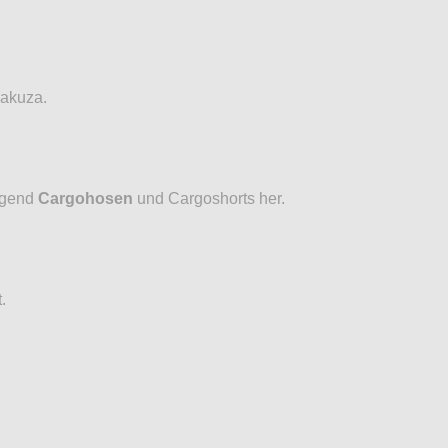
Yakuza.
iegend
Cargohosen
und Cargoshorts her.
.