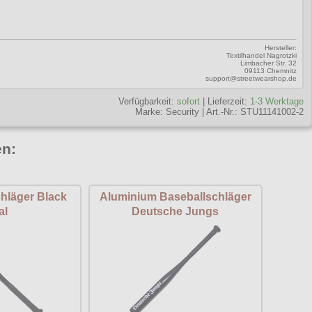
Hersteller:
Textilhandel Nagrotzki
Limbacher Str. 32
09113 Chemnitz
support@streetwearshop.de
Verfügbarkeit:
sofort
| Lieferzeit:
1-3 Werktage
Marke:
Security
|
Art.-Nr.: STU11141002-2
en:
hläger Black
Aluminium Baseballschläger
al
Deutsche Jungs