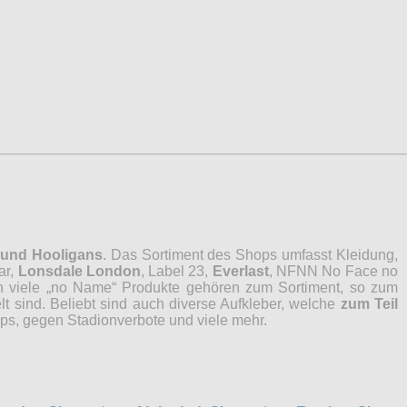
 und Hooligans
. Das Sortiment des Shops umfasst Kleidung,
ar,
Lonsdale London
, Label 23,
Everlast
, NFNN No Face no
ch viele „no Name“ Produkte gehören zum Sortiment, so zum
lt sind. Beliebt sind auch diverse Aufkleber, welche
zum Teil
ps, gegen Stadionverbote und viele mehr.