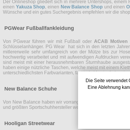
Der Onlineshop gliedert sich in mehrere Untershops, einem
einen
Yakuza Shop
, einen
New Balance Shop
und einen
O
Wünsche und ein gutes Suchergebnis empfehlen wir die shop
PGWear Fußballfankleidung
Von PGwear führen wir mit Fußball oder
ACAB Motiven
b
Schlüsselanhänger. PG Wear hat sich in den letzten Jahre
mitlererweile sehr umfangreich von der Mütze bis zur Hos
hochwertig verarbeitet und mit aufwendigen Aufdrucken vere
sind meist mit einer herausnehmbaren Sturmhaube ausgesta
haben einige nützliche Taschen, welche meist mit einem Kl
unterschiedlichsten Farbvarianten, fast jede Vereinsfarbvariant
Die Seite verwendet 
Eine Ablehnung kann
New Balance Schuhe
Von New Balance haben wir vorrangig Laufschuhe für Damen
und größten Sportschuhhersteller weltweit.
New Balance La
Hooligan Streetwear