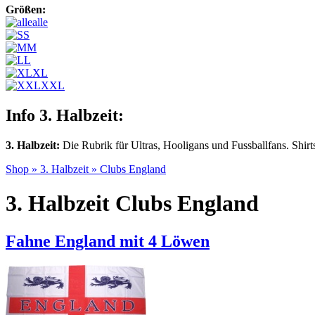
Größen:
alle
S
M
L
XL
XXL
Info 3. Halbzeit:
3. Halbzeit:
Die Rubrik für Ultras, Hooligans und Fussballfans. Shi
Shop
»
3. Halbzeit
»
Clubs England
3. Halbzeit Clubs England
Fahne England mit 4 Löwen