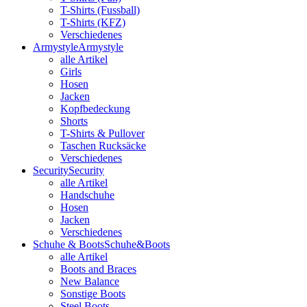
T-Shirts (Fussball)
T-Shirts (KFZ)
Verschiedenes
Armystyle
Armystyle
alle Artikel
Girls
Hosen
Jacken
Kopfbedeckung
Shorts
T-Shirts & Pullover
Taschen Rucksäcke
Verschiedenes
Security
Security
alle Artikel
Handschuhe
Hosen
Jacken
Verschiedenes
Schuhe & Boots
Schuhe&Boots
alle Artikel
Boots and Braces
New Balance
Sonstige Boots
Steel Boots