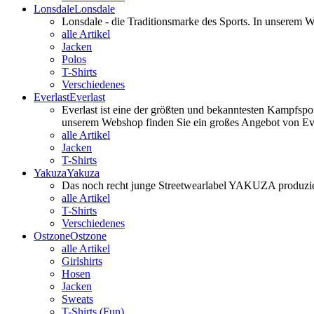
Lonsdale
Lonsdale
Lonsdale - die Traditionsmarke des Sports. In unserem
alle Artikel
Jacken
Polos
T-Shirts
Verschiedenes
Everlast
Everlast
Everlast ist eine der größten und bekanntesten Kampfspo
unserem Webshop finden Sie ein großes Angebot von Ever
alle Artikel
Jacken
T-Shirts
Yakuza
Yakuza
Das noch recht junge Streetwearlabel YAKUZA produzier
alle Artikel
T-Shirts
Verschiedenes
Ostzone
Ostzone
alle Artikel
Girlshirts
Hosen
Jacken
Sweats
T-Shirts (Fun)