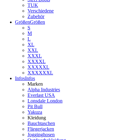
TUK
Verschiedene
Zubehör
Größen
Größen
S
M
L
XL
XXL
XXXL
XXXXL
XXXXXL
XXXXXXL
Infos
Infos
Marken
Alpha Industries
Everlast USA
Lonsdale London
Pit Bull
Yakuza
Kleidung
Bauchtaschen
Fliegerjacken
Jogginghosen