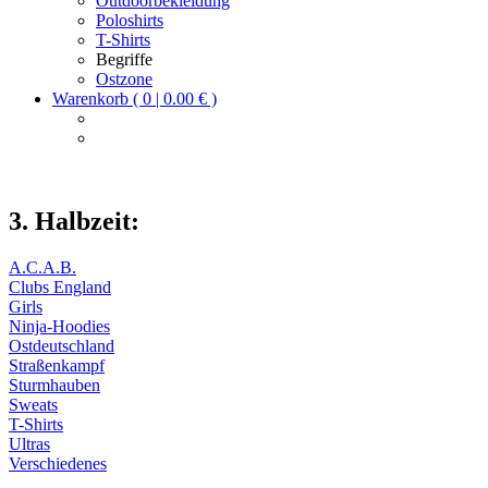
Outdoorbekleidung
Poloshirts
T-Shirts
Begriffe
Ostzone
Warenkorb ( 0 | 0.00 € )
3. Halbzeit:
A.C.A.B.
Clubs England
Girls
Ninja-Hoodies
Ostdeutschland
Straßenkampf
Sturmhauben
Sweats
T-Shirts
Ultras
Verschiedenes