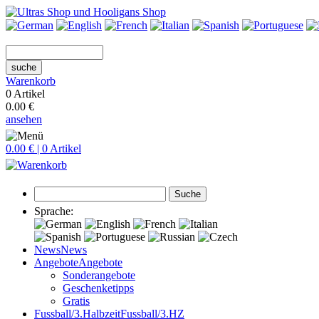
suche
Warenkorb
0 Artikel
0.00 €
ansehen
0.00 € | 0 Artikel
Suche
Sprache:
News
News
Angebote
Angebote
Sonderangebote
Geschenketipps
Gratis
Fussball/3.Halbzeit
Fussball/3.HZ