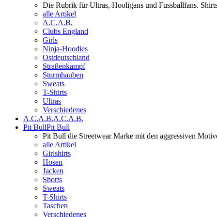
Die Rubrik für Ultras, Hooligans und Fussballfans. Shi
alle Artikel
A.C.A.B.
Clubs England
Girls
Ninja-Hoodies
Ostdeutschland
Straßenkampf
Sturmhauben
Sweats
T-Shirts
Ultras
Verschiedenes
A.C.A.B.
A.C.A.B.
Pit Bull
Pit Bull
Pit Bull die Streetwear Marke mit den aggressiven Motiv
alle Artikel
Girlshirts
Hosen
Jacken
Shorts
Sweats
T-Shirts
Taschen
Verschiedenes