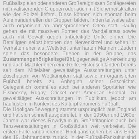
Fußballspielen oder anderen Großereignissen Schlägereien
mit rivalisierenden Gruppen oder auch mit Sicherheitskräften
wie der Polizei liefern. Diese können sich spontan beim
Aufeinandertreffen der Gruppen bilden, finden teilweise aber
auch organisiert an abgesprochenen Orten statt. Häufig
gehen sie mit massiven Formen des Vandalismus sowie
auch mit Gewalt gegen unbeteiligte Dritte einher. Die
Beteiligten selbst betonen den Nervenkitzel und sehen ihr
Verhalten eher als „Wettstreit unter harten Männern. Zudem
spiele das besondere Erleben in der Gruppe, das
Zusammengehörigkeitsgefühl
, gegenseitige Anerkennung
und auch Machterleben eine Rolle. Historisch fanden bereits
seit dem Mittelalter gewalttätige Ausschreitungen unter
Zuschauern von Wettkämpfen statt sowie im organisierten
Fußball bereits zu Anbeginn seiner Geschichte.
Gelegentlich kommt es auch bei anderen Sportarten wie
Eishockey, Rugby, Cricket oder American Football zu
gewalttätigen Ausschreitungen im Publikum, jedoch am
häufigsten im Kontext des Kulturphänomens Fußball.
Die Hooligan-Bewegung stammt ursprünglich aus England
und hat sich schnell ausgebreitet. In den 1950er und 1960er
Jahren war dieses Rowdytum in Großbritannien auch bei
Tanzveranstaltungen in Großstädten weit verbreitet. Die
ersten Fälle randalierender Hooligans gehen bis ans Ende
des 19. Jahrhunderts zurück. In der Fußball-Fankultur sind