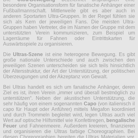
besondere Organisationsform für fanatische Anhänger einer
Fußballmannschaft. Mittlerweile gibt es aber auch in
anderen Sportarten Ultra-Gruppen. In der Regel fühlen sie
sich als Kern der jeweiligen Fans. Die meisten Ultra-
Gruppen haben Vertreter, die im Namen der Gruppe mit dem
unterstützten Verein kommunizieren, zum Beispiel um
Lagerräume für Fahnen oder Eintrittskarten für
Auswärtsspiele zu organisieren.
Die
Ultras-Szene
ist eine heterogene Bewegung. Es gibt
große nationale Unterschiede und auch zwischen den
jeweiligen Szenen unterscheiden sie sich teils hinsichtlich
der Altersstruktur, der Art der Unterstützung, der politischen
Überzeugungen und der Akzeptanz von Gewalt.
Bei Ultras handelt es sich um fanatische Anhänger, deren
Ziel es ist, ihren Verein „immer und überall bestmöglich zu
unterstützen“. Neben der akustischen Unterstützung, die
sehr häufig von einem sogenannten
Capo
(von italienisch il
capo für Haupt oder Anführer) mittels Megafon koordiniert
und durch Trommeln begleitet wird, legen Ultras auch viel
Wert auf optische Hilfsmittel wie Konfettiregen,
bengalische
Feuer
und Fahnenmeere. Außerdem kreieren, finanzieren
und organisieren die Ultras farbige Choreographien. Bei
diesen Choreographien bereiten die Ultras Materialien vor,