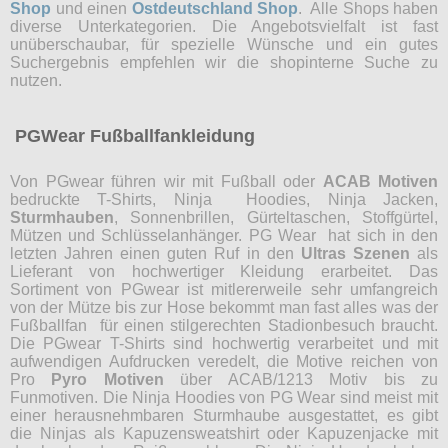
Shop
und einen
Ostdeutschland Shop
. Alle Shops haben
diverse Unterkategorien. Die Angebotsvielfalt ist fast
unüberschaubar, für spezielle Wünsche und ein gutes
Suchergebnis empfehlen wir die shopinterne Suche zu
nutzen.
PGWear Fußballfankleidung
Von PGwear führen wir mit Fußball oder
ACAB Motiven
bedruckte T-Shirts, Ninja Hoodies, Ninja Jacken,
Sturmhauben
, Sonnenbrillen, Gürteltaschen, Stoffgürtel,
Mützen und Schlüsselanhänger. PG Wear hat sich in den
letzten Jahren einen guten Ruf in den
Ultras Szenen
als
Lieferant von hochwertiger Kleidung erarbeitet. Das
Sortiment von PGwear ist mitlererweile sehr umfangreich
von der Mütze bis zur Hose bekommt man fast alles was der
Fußballfan für einen stilgerechten Stadionbesuch braucht.
Die PGwear T-Shirts sind hochwertig verarbeitet und mit
aufwendigen Aufdrucken veredelt, die Motive reichen von
Pro
Pyro Motiven
über ACAB/1213 Motiv bis zu
Funmotiven. Die Ninja Hoodies von PG Wear sind meist mit
einer herausnehmbaren Sturmhaube ausgestattet, es gibt
die Ninjas als Kapuzensweatshirt oder Kapuzenjacke mit