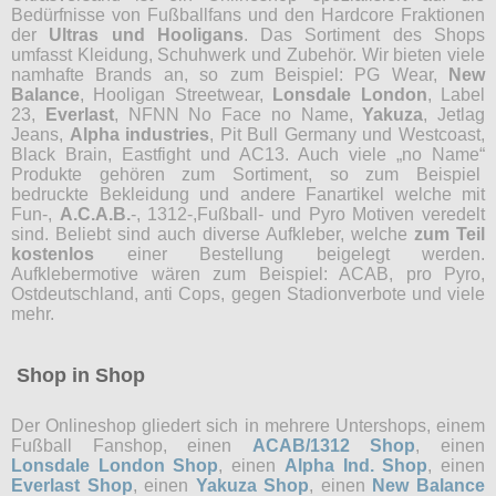
Bedürfnisse von Fußballfans und den Hardcore Fraktionen
der
Ultras und Hooligans
. Das Sortiment des Shops
umfasst Kleidung, Schuhwerk und Zubehör. Wir bieten viele
namhafte Brands an, so zum Beispiel: PG Wear,
New
Balance
, Hooligan Streetwear,
Lonsdale London
, Label
23,
Everlast
, NFNN No Face no Name,
Yakuza
, Jetlag
Jeans,
Alpha industries
, Pit Bull Germany und Westcoast,
Black Brain, Eastfight und AC13. Auch viele „no Name“
Produkte gehören zum Sortiment, so zum Beispiel
bedruckte Bekleidung und andere Fanartikel welche mit
Fun-,
A.C.A.B.
-, 1312-,Fußball- und Pyro Motiven veredelt
sind. Beliebt sind auch diverse Aufkleber, welche
zum Teil
kostenlos
einer Bestellung beigelegt werden.
Aufklebermotive wären zum Beispiel: ACAB, pro Pyro,
Ostdeutschland, anti Cops, gegen Stadionverbote und viele
mehr.
Shop in Shop
Der Onlineshop gliedert sich in mehrere Untershops, einem
Fußball Fanshop, einen
ACAB/1312 Shop
, einen
Lonsdale London Shop
, einen
Alpha Ind. Shop
, einen
Everlast Shop
, einen
Yakuza Shop
, einen
New Balance