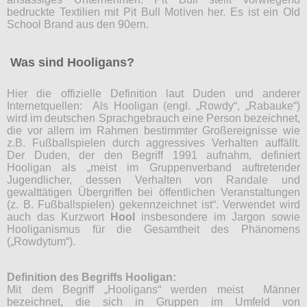
bedruckte Textilien mit Pit Bull Motiven her. Es ist ein Old
School Brand aus den 90ern.
Was sind Hooligans?
Hier die offizielle Definition laut Duden und anderer
Internetquellen: Als Hooligan (engl. „Rowdy“, „Rabauke“)
wird im deutschen Sprachgebrauch eine Person bezeichnet,
die vor allem im Rahmen bestimmter Großereignisse wie
z.B. Fußballspielen durch aggressives Verhalten auffällt.
Der Duden, der den Begriff 1991 aufnahm, definiert
Hooligan als „meist im Gruppenverband auftretender
Jugendlicher, dessen Verhalten von Randale und
gewalttätigen Übergriffen bei öffentlichen Veranstaltungen
(z. B. Fußballspielen) gekennzeichnet ist“. Verwendet wird
auch das Kurzwort
Hool
insbesondere im Jargon sowie
Hooliganismus für die Gesamtheit des Phänomens
(„Rowdytum“).
Definition des Begriffs Hooligan:
Mit dem Begriff „Hooligans“ werden meist Männer
bezeichnet, die sich in Gruppen im Umfeld von