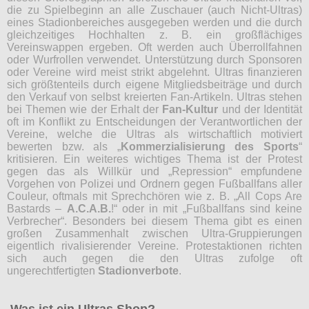
die zu Spielbeginn an alle Zuschauer (auch Nicht-Ultras)
eines Stadionbereiches ausgegeben werden und die durch
gleichzeitiges Hochhalten z. B. ein großflächiges
Vereinswappen ergeben. Oft werden auch Überrollfahnen
oder Wurfrollen verwendet. Unterstützung durch Sponsoren
oder Vereine wird meist strikt abgelehnt. Ultras finanzieren
sich größtenteils durch eigene Mitgliedsbeiträge und durch
den Verkauf von selbst kreierten Fan-Artikeln. Ultras stehen
bei Themen wie der Erhalt der
Fan-Kultur
und der Identität
oft im Konflikt zu Entscheidungen der Verantwortlichen der
Vereine, welche die Ultras als wirtschaftlich motiviert
bewerten bzw. als „
Kommerzialisierung des Sports
“
kritisieren. Ein weiteres wichtiges Thema ist der Protest
gegen das als Willkür und „Repression“ empfundene
Vorgehen von Polizei und Ordnern gegen Fußballfans aller
Couleur, oftmals mit Sprechchören wie z. B. „All Cops Are
Bastards –
A.C.A.B.
!“ oder in mit „Fußballfans sind keine
Verbrecher“. Besonders bei diesem Thema gibt es einen
großen Zusammenhalt zwischen Ultra-Gruppierungen
eigentlich rivalisierender Vereine. Protestaktionen richten
sich auch gegen die den Ultras zufolge oft
ungerechtfertigten
Stadionverbote
.