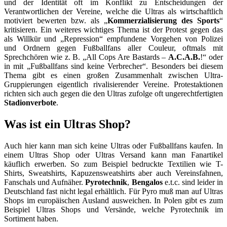
und der Identität oft im Konflikt zu Entscheidungen der
Verantwortlichen der Vereine, welche die Ultras als wirtschaftlich
motiviert bewerten bzw. als „
Kommerzialisierung des Sports
“
kritisieren. Ein weiteres wichtiges Thema ist der Protest gegen das
als Willkür und „Repression“ empfundene Vorgehen von Polizei
und Ordnern gegen Fußballfans aller Couleur, oftmals mit
Sprechchören wie z. B. „All Cops Are Bastards –
A.C.A.B.
!“ oder
in mit „Fußballfans sind keine Verbrecher“. Besonders bei diesem
Thema gibt es einen großen Zusammenhalt zwischen Ultra-
Gruppierungen eigentlich rivalisierender Vereine. Protestaktionen
richten sich auch gegen die den Ultras zufolge oft ungerechtfertigten
Stadionverbote
.
Was ist ein Ultras Shop?
Auch hier kann man sich keine Ultras oder Fußballfans kaufen. In
einem Ultras Shop oder Ultras Versand kann man Fanartikel
käuflich erwerben. So zum Beispiel bedruckte Textilien wie T-
Shirts, Sweatshirts, Kapuzensweatshirts aber auch Vereinsfahnen,
Fanschals und Aufnäher.
Pyrotechnik
,
Bengalos
e.t.c. sind leider in
Deutschland fast nicht legal erhältlich. Für Pyro muß man auf Ultras
Shops im europäischen Ausland ausweichen. In Polen gibt es zum
Beispiel Ultras Shops und Versände, welche Pyrotechnik im
Sortiment haben.