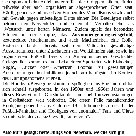
sich spontan beim Aufeinandertreffen der Gruppen bilden, finden
teilweise aber auch organisiert an abgesprochenen Orten statt.
Häufig gehen sie mit massiven Formen des Vandalismus sowie auch
mit Gewalt gegen unbeteiligte Dritte einher. Die Beteiligten selbst
betonen den Nervenkitzel und sehen ihr Verhalten eher als
„Wettstreit unter harten Männern. Zudem spiele das besondere
Erleben in der Gruppe, das
Zusammengehörigkeitsgefühl
,
gegenseitige Anerkennung und auch Machterleben eine Rolle.
Historisch fanden bereits seit dem Mittelalter gewalttätige
Ausschreitungen unter Zuschauern von Wettkämpfen statt sowie im
organisierten Fußball bereits zu Anbeginn seiner Geschichte.
Gelegentlich kommt es auch bei anderen Sportarten wie Eishockey,
Rugby, Cricket oder American Football zu gewalttätigen
Ausschreitungen im Publikum, jedoch am häufigsten im Kontext
des Kulturphänomens Fußball.
Die Hooligan-Bewegung stammt ursprünglich aus England und hat
sich schnell ausgebreitet. In den 1950er und 1960er Jahren war
dieses Rowdytum in Großbritannien auch bei Tanzveranstaltungen
in Großstädten weit verbreitet. Die ersten Fälle randalierender
Hooligans gehen bis ans Ende des 19. Jahrhunderts zurück. In der
Fußball-Fankultur sind Hooligans von „normalen“ Fans und Ultras
zu unterscheiden, da sie Gewalt „kultivieren“.
Also kurz gesagt: nette Jungs von Nebenan, welche sich gut