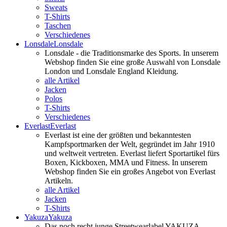
Sweats
T-Shirts
Taschen
Verschiedenes
Lonsdale
Lonsdale
Lonsdale - die Traditionsmarke des Sports. In unserem
Webshop finden Sie eine große Auswahl von Lonsdale
London und Lonsdale England Kleidung.
alle Artikel
Jacken
Polos
T-Shirts
Verschiedenes
Everlast
Everlast
Everlast ist eine der größten und bekanntesten
Kampfsportmarken der Welt, gegründet im Jahr 1910
und weltweit vertreten. Everlast liefert Sportartikel fürs
Boxen, Kickboxen, MMA und Fitness. In unserem
Webshop finden Sie ein großes Angebot von Everlast
Artikeln.
alle Artikel
Jacken
T-Shirts
Yakuza
Yakuza
Das noch recht junge Streetwearlabel YAKUZA