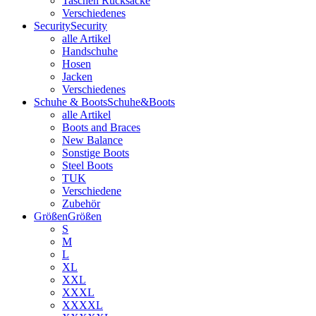
Taschen Rucksäcke
Verschiedenes
Security
Security
alle Artikel
Handschuhe
Hosen
Jacken
Verschiedenes
Schuhe & Boots
Schuhe&Boots
alle Artikel
Boots and Braces
New Balance
Sonstige Boots
Steel Boots
TUK
Verschiedene
Zubehör
Größen
Größen
S
M
L
XL
XXL
XXXL
XXXXL