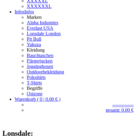
XXXXXL
XXXXXXL
Infos
Infos
Marken
Alpha Industries
Everlast USA
Lonsdale London
Pit Bull
Yakuza
Kleidung
Bauchtaschen
Fliegerjacken
Jogginghosen
Outdoorbekleidung
Poloshirts
T-Shirts
Begriffe
Ostzone
Warenkorb ( 0 | 0.00 € )
--------------
gesamt: 0.00 €
Lonsdale: