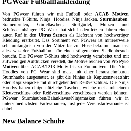
PGWear Fußballfankleidung
Von PGwear führen wir mit Fußball oder
ACAB Motiven
bedruckte T-Shirts, Ninja Hoodies, Ninja Jacken,
Sturmhauben
,
Sonnenbrillen, Gürteltaschen, Stoffgürtel, Mützen und
Schlüsselanhänger. PG Wear hat sich in den letzten Jahren einen
guten Ruf in den
Ultras Szenen
als Lieferant von hochwertiger
Kleidung erarbeitet. Das Sortiment von PGwear ist mitlererweile
sehr umfangreich von der Mütze bis zur Hose bekommt man fast
alles was der Fußballfan für einen stilgerechten Stadionbesuch
braucht. Die PGwear T-Shirts sind hochwertig verarbeitet und mit
aufwendigen Aufdrucken veredelt, die Motive reichen von Pro
Pyro
Motiven
über ACAB/1213 Motiv bis zu Funmotiven. Die Ninja
Hoodies von PG Wear sind meist mit einer herausnehmbaren
Sturmhaube ausgestattet, es gibt die Ninjas als Kapuzensweatshirt
oder Kapuzenjacke mit durchgehendem Reißverschluss. Die Ninja
Hoodys haben einige nützliche Taschen, welche meist mit einem
Klettverschluss oder Reißverschluss verschlossen werden können.
PGwear Sturmhauben/Balanklavas/Ninjamasken führen wir in
unterschiedlichsten Farbvarianten, fast jede Vereinsfarbvariante ist
dabei.
New Balance Schuhe