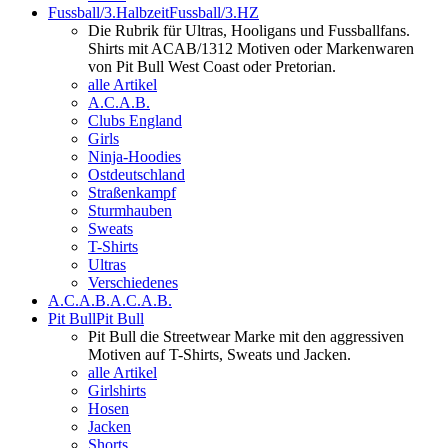
Fussball/3.Halbzeit
Fussball/3.HZ
Die Rubrik für Ultras, Hooligans und Fussballfans.
Shirts mit ACAB/1312 Motiven oder Markenwaren
von Pit Bull West Coast oder Pretorian.
alle Artikel
A.C.A.B.
Clubs England
Girls
Ninja-Hoodies
Ostdeutschland
Straßenkampf
Sturmhauben
Sweats
T-Shirts
Ultras
Verschiedenes
A.C.A.B.
A.C.A.B.
Pit Bull
Pit Bull
Pit Bull die Streetwear Marke mit den aggressiven
Motiven auf T-Shirts, Sweats und Jacken.
alle Artikel
Girlshirts
Hosen
Jacken
Shorts