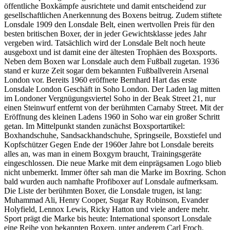
öffentliche Boxkämpfe ausrichtete und damit entscheidend zur
gesellschaftlichen Anerkennung des Boxens beitrug. Zudem stiftete
Lonsdale 1909 den Lonsdale Belt, einen wertvollen Preis für den
besten britischen Boxer, der in jeder Gewichtsklasse jedes Jahr
vergeben wird. Tatsächlich wird der Lonsdale Belt noch heute
ausgeboxt und ist damit eine der ältesten Trophäen des Boxsports.
Neben dem Boxen war Lonsdale auch dem Fußball zugetan. 1936
stand er kurze Zeit sogar dem bekannten Fußballverein Arsenal
London vor. Bereits 1960 eröffnete Bernhard Hart das erste
Lonsdale London Geschäft in Soho London. Der Laden lag mitten
im Londoner Vergnügungsviertel Soho in der Beak Street 21, nur
einen Steinwurf entfernt von der berühmten Carnaby Street. Mit der
Eröffnung des kleinen Ladens 1960 in Soho war ein großer Schritt
getan. Im Mittelpunkt standen zunächst Boxsportartikel:
Boxhandschuhe, Sandsackhandschuhe, Springseile, Boxstiefel und
Kopfschützer Gegen Ende der 1960er Jahre bot Lonsdale bereits
alles an, was man in einem Boxgym braucht, Trainingsgeräte
eingeschlossen. Die neue Marke mit dem einprägsamen Logo blieb
nicht unbemerkt. Immer öfter sah man die Marke im Boxring. Schon
bald wurden auch namhafte Profiboxer auf Lonsdale aufmerksam.
Die Liste der berühmten Boxer, die Lonsdale trugen, ist lang:
Muhammad Ali, Henry Cooper, Sugar Ray Robinson, Evander
Holyfield, Lennox Lewis, Ricky Hatton und viele andere mehr.
Sport prägt die Marke bis heute: International sponsort Lonsdale
eine Reihe von bekannten Boxern, unter anderem Carl Froch.