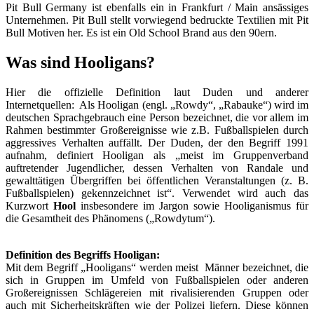
Pit Bull Germany ist ebenfalls ein in Frankfurt / Main ansässiges
Unternehmen. Pit Bull stellt vorwiegend bedruckte Textilien mit Pit
Bull Motiven her. Es ist ein Old School Brand aus den 90ern.
Was sind Hooligans?
Hier die offizielle Definition laut Duden und anderer
Internetquellen: Als Hooligan (engl. „Rowdy“, „Rabauke“) wird im
deutschen Sprachgebrauch eine Person bezeichnet, die vor allem im
Rahmen bestimmter Großereignisse wie z.B. Fußballspielen durch
aggressives Verhalten auffällt. Der Duden, der den Begriff 1991
aufnahm, definiert Hooligan als „meist im Gruppenverband
auftretender Jugendlicher, dessen Verhalten von Randale und
gewalttätigen Übergriffen bei öffentlichen Veranstaltungen (z. B.
Fußballspielen) gekennzeichnet ist“. Verwendet wird auch das
Kurzwort
Hool
insbesondere im Jargon sowie Hooliganismus für
die Gesamtheit des Phänomens („Rowdytum“).
Definition des Begriffs Hooligan:
Mit dem Begriff „Hooligans“ werden meist Männer bezeichnet, die
sich in Gruppen im Umfeld von Fußballspielen oder anderen
Großereignissen Schlägereien mit rivalisierenden Gruppen oder
auch mit Sicherheitskräften wie der Polizei liefern. Diese können