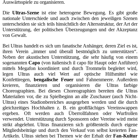
Auswärtsspiele zu organisieren.
Die
Ultras-Szene
ist eine heterogene Bewegung. Es gibt große
nationale Unterschiede und auch zwischen den jeweiligen Szenen
unterscheiden sie sich teils hinsichtlich der Altersstruktur, der Art der
Unterstützung, der politischen Überzeugungen und der Akzeptanz
von Gewalt.
Bei Ultras handelt es sich um fanatische Anhänger, deren Ziel es ist,
ihren Verein „immer und überall bestmöglich zu unterstützen“.
Neben der akustischen Unterstützung, die sehr häufig von einem
sogenannten
Capo
(von italienisch il capo für Haupt oder Anführer)
mittels Megafon koordiniert und durch Trommeln begleitet wird,
legen Ultras auch viel Wert auf optische Hilfsmittel wie
Konfettiregen,
bengalische Feuer
und Fahnenmeere. Außerdem
kreieren, finanzieren und organisieren die Ultras farbige
Choreographien. Bei diesen Choreographien bereiten die Ultras
Materialien vor, die zu Spielbeginn an alle Zuschauer (auch Nicht-
Ultras) eines Stadionbereiches ausgegeben werden und die durch
gleichzeitiges Hochhalten z. B. ein großflächiges Vereinswappen
ergeben. Oft werden auch Überrollfahnen oder Wurfrollen
verwendet. Unterstützung durch Sponsoren oder Vereine wird meist
strikt abgelehnt. Ultras finanzieren sich größtenteils durch eigene
Mitgliedsbeiträge und durch den Verkauf von selbst kreierten Fan-
Artikeln. Ultras stehen bei Themen wie der Erhalt der
Fan-Kultur