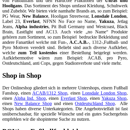
von Fußballfans und den Hardcore Fraktionen der
Ultras und
Hooligans
. Das Sortiment des Shops umfasst Kleidung, Schuhwerk
und Zubehör. Wir bieten viele namhafte Brands an, so zum Beispiel:
PG Wear,
New Balance
, Hooligan Streetwear,
Lonsdale London
,
Label 23,
Everlast
, NFNN No Face no Name,
Yakuza
, Jetlag
Jeans,
Alpha industries
, Pit Bull Germany und Westcoast, Black
Brain, Eastfight und AC13. Auch viele „no Name“ Produkte
gehören zum Sortiment, so zum Beispiel bedruckte Bekleidung und
andere Fanartikel welche mit Fun-,
A.C.A.B.
-, 1312-,Fußball- und
Pyro Motiven veredelt sind. Beliebt sind auch diverse Aufkleber,
welche
zum Teil kostenlos
einer Bestellung beigelegt werden.
Aufklebermotive wären zum Beispiel: ACAB, pro Pyro,
Ostdeutschland, anti Cops, gegen Stadionverbote und viele mehr.
Shop in Shop
Der Onlineshop gliedert sich in mehrere Untershops, einem Fußball
Fanshop, einen
ACAB/1312 Shop
, einen
Lonsdale London Shop
,
einen
Alpha Ind. Shop
, einen
Everlast Shop
, einen
Yakuza Shop
,
einen
New Balance Shop
und einen
Ostdeutschland Shop
. Alle
Shops haben diverse Unterkategorien. Die Angebotsvielfalt ist fast
unüberschaubar, für spezielle Wünsche und ein gutes Suchergebnis
empfehlen wir die shopinterne Suche zu nutzen.