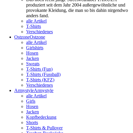
produziert seit dem Jahr 2004 außergewöhnliche und
provokante Kleidung, die man so bis dahin nirgendwo
anders fand.
alle Artikel
T-Shirts
Verschiedenes
Ostzone
Ostzone
alle Artikel
Girlshirts
Hosen
Jacken
Sweats
T-Shirts (Fun)
T-Shirts (Fussball)
T-Shirts (KFZ)
Verschiedenes
Armystyle
Armystyle
alle Artikel
Girls
Hosen
Jacken
Kopfbedeckung
Shorts
T-Shirts & Pullover