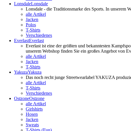
Lonsdale
Lonsdale
Lonsdale - die Traditionsmarke des Sports. In unserem
alle Artikel
Jacken
Polos
T-Shirts
Verschiedenes
Everlast
Everlast
Everlast ist eine der größten und bekanntesten Kampfspo
unserem Webshop finden Sie ein großes Angebot von Ever
alle Artikel
Jacken
T-Shirts
Yakuza
Yakuza
Das noch recht junge Streetwearlabel YAKUZA produzier
alle Artikel
T-Shirts
Verschiedenes
Ostzone
Ostzone
alle Artikel
Girlshirts
Hosen
Jacken
Sweats
T-Shirts (Fun)