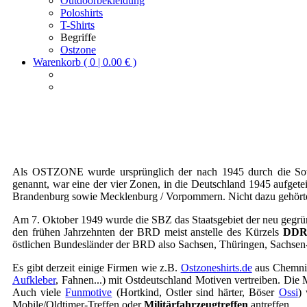
Outdoorbekleidung
Poloshirts
T-Shirts
Begriffe
Ostzone
Warenkorb ( 0 | 0.00 € )
Als OSTZONE wurde ursprünglich der nach 1945 durch die Sowj
genannt, war eine der vier Zonen, in die Deutschland 1945 aufgete
Brandenburg sowie Mecklenburg / Vorpommern. Nicht dazu gehörten d
Am 7. Oktober 1949 wurde die SBZ das Staatsgebiet der neu gegr
den frühen Jahrzehnten der BRD meist anstelle des Kürzels
DD
östlichen Bundesländer der BRD also Sachsen, Thüringen, Sachse
Es gibt derzeit einige Firmen wie z.B.
Ostzoneshirts.de
aus Chemnit
Aufkleber
, Fahnen...) mit Ostdeutschland Motiven vertreiben. Di
Auch viele
Funmotive
(Hortkind, Ostler sind härter, Böser
Ossi
)
Mobile/Oldtimer-Treffen oder
Militärfahrzeugtreffen
antreffen.