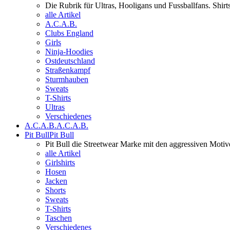
Die Rubrik für Ultras, Hooligans und Fussballfans. Shi
alle Artikel
A.C.A.B.
Clubs England
Girls
Ninja-Hoodies
Ostdeutschland
Straßenkampf
Sturmhauben
Sweats
T-Shirts
Ultras
Verschiedenes
A.C.A.B.
A.C.A.B.
Pit Bull
Pit Bull
Pit Bull die Streetwear Marke mit den aggressiven Motiv
alle Artikel
Girlshirts
Hosen
Jacken
Shorts
Sweats
T-Shirts
Taschen
Verschiedenes