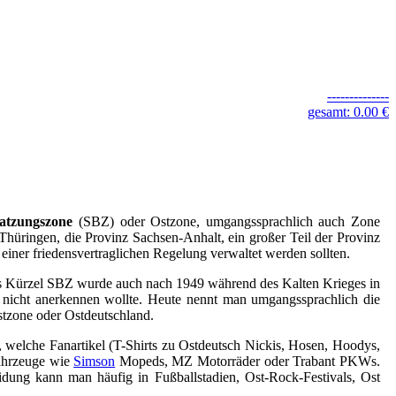
--------------
gesamt: 0.00 €
satzungszone
(SBZ) oder Ostzone, umgangssprachlich auch Zone
Thüringen, die Provinz Sachsen-Anhalt, ein großer Teil der Provinz
ner friedensvertraglichen Regelung verwaltet werden sollten.
ürzel SBZ wurde auch nach 1949 während des Kalten Krieges in
s nicht anerkennen wollte. Heute nennt man umgangssprachlich die
tzone oder Ostdeutschland.
 welche Fanartikel (T-Shirts zu Ostdeutsch Nickis, Hosen, Hoodys,
Fahrzeuge wie
Simson
Mopeds, MZ Motorräder oder Trabant PKWs.
dung kann man häufig in Fußballstadien, Ost-Rock-Festivals, Ost