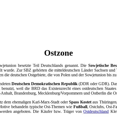
Ostzone
etunion besetzte Teil Deutschlands genannt. Die
Sowjetische Be
ilt wurde. Zur SBZ gehörten die mitteldeutschen Länder Sachsen und 
ie deutschen Ostgebiete, die von Polen und der Sowjetunion bis zu ei
ündeten
Deutschen Demokratischen Republik
(DDR oder GDR). Das K
R
benutzt, weil die BRD das Existenzrecht eines ostdeutschen Staate
n-Anhalt, Brandenburg, Mecklenburg/Vorpommern und Ostberlin die Os
z dem ehemaligen Karl-Marx-Stadt oder
Spass Kostet
aus Thüringen,
e Motive behandeln typische Ost-Themen wie
Fußball
, Ostclubs, Ost-
 werden angeboten. Die Käufer bzw. Träger von
Ostdeutschland
Klei