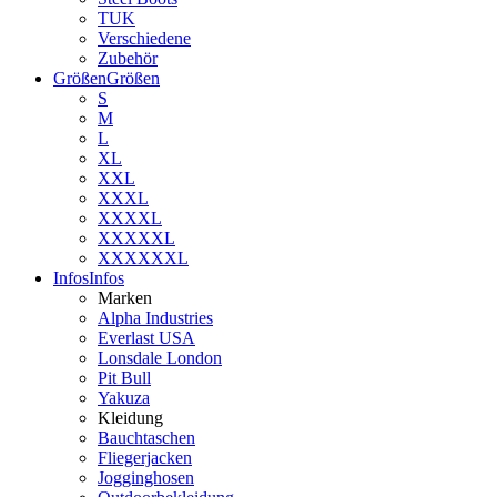
TUK
Verschiedene
Zubehör
Größen
Größen
S
M
L
XL
XXL
XXXL
XXXXL
XXXXXL
XXXXXXL
Infos
Infos
Marken
Alpha Industries
Everlast USA
Lonsdale London
Pit Bull
Yakuza
Kleidung
Bauchtaschen
Fliegerjacken
Jogginghosen