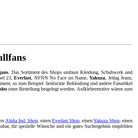
llfans
gans
. Das Sortiment des Shops umfasst Kleidung, Schuhwerk und
bel 23,
Everlast
, NFNN No Face no Name,
Yakuza
, Jetlag Jeans,
iment, so zum Beispiel bedruckte Bekleidung und andere Fanartikel
nlos
einer Bestellung beigelegt werden. Aufklebermotive wären zum
nen
Alpha Ind. Shop
, einen
Everlast Shop
, einen
Yakuza Shop
, einen
haubar, für spezielle Wünsche und ein gutes Suchergebnis empfehlen