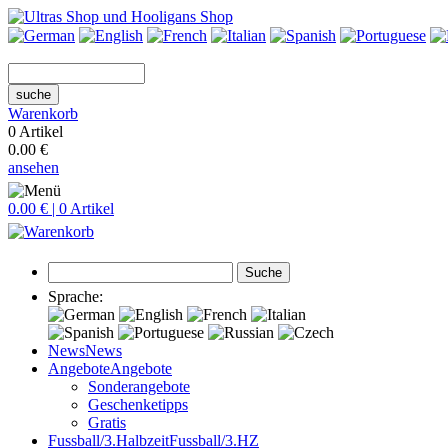
suche
Warenkorb
0 Artikel
0.00 €
ansehen
0.00 € | 0 Artikel
Suche
Sprache:
News
News
Angebote
Angebote
Sonderangebote
Geschenketipps
Gratis
Fussball/3.Halbzeit
Fussball/3.HZ