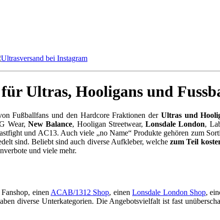
für Ultras, Hooligans und Fussba
se von Fußballfans und den Hardcore Fraktionen der
Ultras und Hooli
 PG Wear,
New Balance
, Hooligan Streetwear,
Lonsdale London
, La
Eastfight und AC13. Auch viele „no Name“ Produkte gehören zum Sort
delt sind. Beliebt sind auch diverse Aufkleber, welche
zum Teil koste
nverbote und viele mehr.
l Fanshop, einen
ACAB/1312 Shop
, einen
Lonsdale London Shop
, ei
aben diverse Unterkategorien. Die Angebotsvielfalt ist fast unübersc