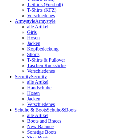
T-Shirts (Fussball)
T-Shirts (KFZ)
Verschiedenes
Armystyle
Armystyle
alle Artikel
Girls
Hosen
Jacken
Kopfbedeckung
Shorts
T-Shirts & Pullover
Taschen Rucksäcke
Verschiedenes
Security
Security
alle Artikel
Handschuhe
Hosen
Jacken
Verschiedenes
Schuhe & Boots
Schuhe&Boots
alle Artikel
Boots and Braces
New Balance
Sonstige Boots
Steel Boots