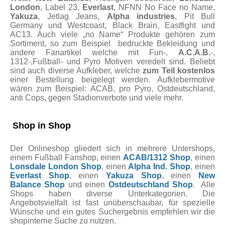
London
, Label 23,
Everlast
, NFNN No Face no Name,
Yakuza
, Jetlag Jeans,
Alpha industries
, Pit Bull
Germany und Westcoast, Black Brain, Eastfight und
AC13. Auch viele „no Name“ Produkte gehören zum
Sortiment, so zum Beispiel bedruckte Bekleidung und
andere Fanartikel welche mit Fun-,
A.C.A.B.
-,
1312-,Fußball- und Pyro Motiven veredelt sind. Beliebt
sind auch diverse Aufkleber, welche
zum Teil kostenlos
einer Bestellung beigelegt werden. Aufklebermotive
wären zum Beispiel: ACAB, pro Pyro, Ostdeutschland,
anti Cops, gegen Stadionverbote und viele mehr.
Shop in Shop
Der Onlineshop gliedert sich in mehrere Untershops,
einem Fußball Fanshop, einen
ACAB/1312 Shop
, einen
Lonsdale London Shop
, einen
Alpha Ind. Shop
, einen
Everlast Shop
, einen
Yakuza Shop
, einen
New
Balance Shop
und einen
Ostdeutschland Shop
. Alle
Shops haben diverse Unterkategorien. Die
Angebotsvielfalt ist fast unüberschaubar, für spezielle
Wünsche und ein gutes Suchergebnis empfehlen wir die
shopinterne Suche zu nutzen.