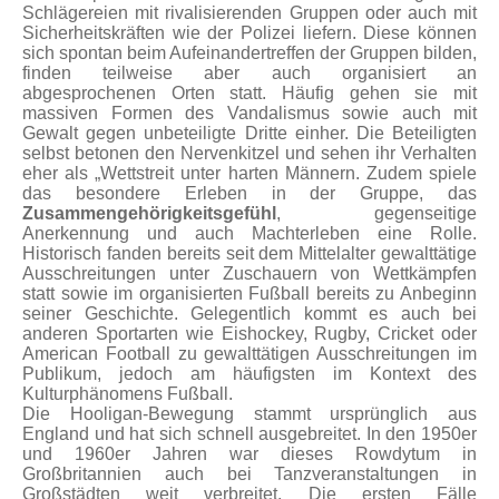
Schlägereien mit rivalisierenden Gruppen oder auch mit
Sicherheitskräften wie der Polizei liefern. Diese können
sich spontan beim Aufeinandertreffen der Gruppen bilden,
finden teilweise aber auch organisiert an
abgesprochenen Orten statt. Häufig gehen sie mit
massiven Formen des Vandalismus sowie auch mit
Gewalt gegen unbeteiligte Dritte einher. Die Beteiligten
selbst betonen den Nervenkitzel und sehen ihr Verhalten
eher als „Wettstreit unter harten Männern. Zudem spiele
das besondere Erleben in der Gruppe, das
Zusammengehörigkeitsgefühl
, gegenseitige
Anerkennung und auch Machterleben eine Rolle.
Historisch fanden bereits seit dem Mittelalter gewalttätige
Ausschreitungen unter Zuschauern von Wettkämpfen
statt sowie im organisierten Fußball bereits zu Anbeginn
seiner Geschichte. Gelegentlich kommt es auch bei
anderen Sportarten wie Eishockey, Rugby, Cricket oder
American Football zu gewalttätigen Ausschreitungen im
Publikum, jedoch am häufigsten im Kontext des
Kulturphänomens Fußball.
Die Hooligan-Bewegung stammt ursprünglich aus
England und hat sich schnell ausgebreitet. In den 1950er
und 1960er Jahren war dieses Rowdytum in
Großbritannien auch bei Tanzveranstaltungen in
Großstädten weit verbreitet. Die ersten Fälle