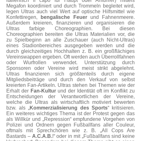
italienisch il capo für Haupt oder Anführer) mittels
Megafon koordiniert und durch Trommeln begleitet wird,
legen Ultras auch viel Wert auf optische Hilfsmittel wie
Konfettiregen,
bengalische Feuer
und Fahnenmeere.
Außerdem kreieren, finanzieren und organisieren die
Ultras farbige Choreographien. Bei diesen
Choreographien bereiten die Ultras Materialien vor, die
zu Spielbeginn an alle Zuschauer (auch Nicht-Ultras)
eines Stadionbereiches ausgegeben werden und die
durch gleichzeitiges Hochhalten z. B. ein großflächiges
Vereinswappen ergeben. Oft werden auch Überrollfahnen
oder Wurfrollen verwendet. Unterstützung durch
Sponsoren oder Vereine wird meist strikt abgelehnt.
Ultras finanzieren sich größtenteils durch eigene
Mitgliedsbeiträge und durch den Verkauf von selbst
kreierten Fan-Artikeln. Ultras stehen bei Themen wie der
Erhalt der
Fan-Kultur
und der Identität oft im Konflikt zu
Entscheidungen der Verantwortlichen der Vereine,
welche die Ultras als wirtschaftlich motiviert bewerten
bzw. als „
Kommerzialisierung des Sports
“ kritisieren.
Ein weiteres wichtiges Thema ist der Protest gegen das
als Willkür und „Repression“ empfundene Vorgehen von
Polizei und Ordnern gegen Fußballfans aller Couleur,
oftmals mit Sprechchören wie z. B. „All Cops Are
Bastards –
A.C.A.B.
!“ oder in mit „Fußballfans sind keine