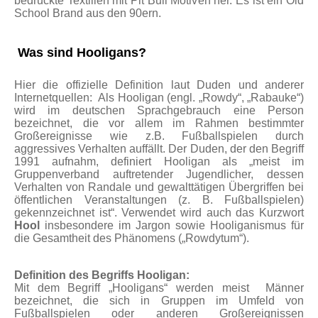
bedruckte Textilien mit Pit Bull Motiven her. Es ist ein Old
School Brand aus den 90ern.
Was sind Hooligans?
Hier die offizielle Definition laut Duden und anderer
Internetquellen: Als Hooligan (engl. „Rowdy“, „Rabauke“)
wird im deutschen Sprachgebrauch eine Person
bezeichnet, die vor allem im Rahmen bestimmter
Großereignisse wie z.B. Fußballspielen durch
aggressives Verhalten auffällt. Der Duden, der den Begriff
1991 aufnahm, definiert Hooligan als „meist im
Gruppenverband auftretender Jugendlicher, dessen
Verhalten von Randale und gewalttätigen Übergriffen bei
öffentlichen Veranstaltungen (z. B. Fußballspielen)
gekennzeichnet ist“. Verwendet wird auch das Kurzwort
Hool
insbesondere im Jargon sowie Hooliganismus für
die Gesamtheit des Phänomens („Rowdytum“).
Definition des Begriffs Hooligan:
Mit dem Begriff „Hooligans“ werden meist Männer
bezeichnet, die sich in Gruppen im Umfeld von
Fußballspielen oder anderen Großereignissen