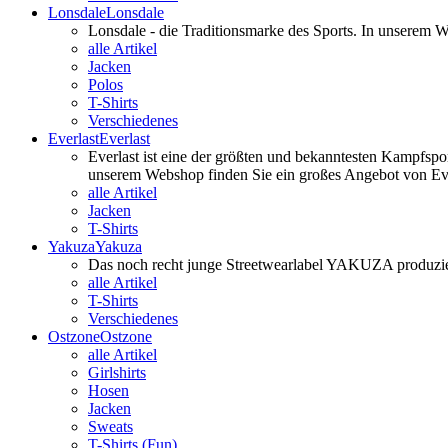
Lonsdale
Lonsdale
Lonsdale - die Traditionsmarke des Sports. In unserem
alle Artikel
Jacken
Polos
T-Shirts
Verschiedenes
Everlast
Everlast
Everlast ist eine der größten und bekanntesten Kampfspo
unserem Webshop finden Sie ein großes Angebot von Ever
alle Artikel
Jacken
T-Shirts
Yakuza
Yakuza
Das noch recht junge Streetwearlabel YAKUZA produzier
alle Artikel
T-Shirts
Verschiedenes
Ostzone
Ostzone
alle Artikel
Girlshirts
Hosen
Jacken
Sweats
T-Shirts (Fun)