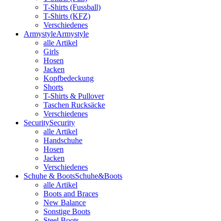
T-Shirts (Fussball)
T-Shirts (KFZ)
Verschiedenes
Armystyle
Armystyle
alle Artikel
Girls
Hosen
Jacken
Kopfbedeckung
Shorts
T-Shirts & Pullover
Taschen Rucksäcke
Verschiedenes
Security
Security
alle Artikel
Handschuhe
Hosen
Jacken
Verschiedenes
Schuhe & Boots
Schuhe&Boots
alle Artikel
Boots and Braces
New Balance
Sonstige Boots
Steel Boots