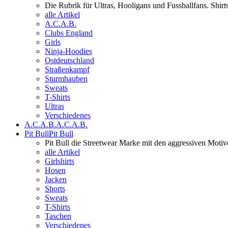
Die Rubrik für Ultras, Hooligans und Fussballfans. Shi
alle Artikel
A.C.A.B.
Clubs England
Girls
Ninja-Hoodies
Ostdeutschland
Straßenkampf
Sturmhauben
Sweats
T-Shirts
Ultras
Verschiedenes
A.C.A.B.
A.C.A.B.
Pit Bull
Pit Bull
Pit Bull die Streetwear Marke mit den aggressiven Motiv
alle Artikel
Girlshirts
Hosen
Jacken
Shorts
Sweats
T-Shirts
Taschen
Verschiedenes