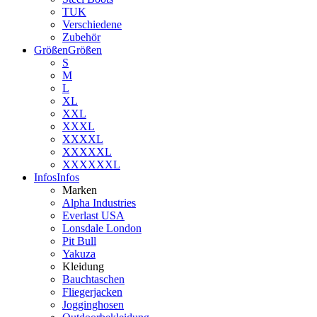
TUK
Verschiedene
Zubehör
Größen
Größen
S
M
L
XL
XXL
XXXL
XXXXL
XXXXXL
XXXXXXL
Infos
Infos
Marken
Alpha Industries
Everlast USA
Lonsdale London
Pit Bull
Yakuza
Kleidung
Bauchtaschen
Fliegerjacken
Jogginghosen