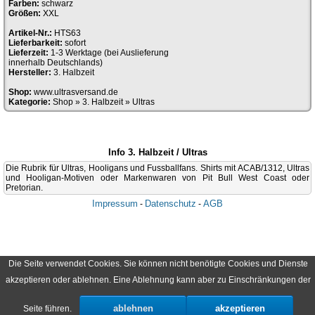
Farben:
schwarz
Größen:
XXL
Artikel-Nr.:
HTS63
Lieferbarkeit:
sofort
Lieferzeit:
1-3 Werktage (bei Auslieferung
innerhalb Deutschlands)
Hersteller:
3. Halbzeit
Shop:
www.ultrasversand.de
Kategorie:
Shop
»
3. Halbzeit
»
Ultras
Info 3. Halbzeit / Ultras
Die Rubrik für Ultras, Hooligans und Fussballfans. Shirts mit ACAB/1312, Ultras
und Hooligan-Motiven oder Markenwaren von Pit Bull West Coast oder
Pretorian.
Impressum
Datenschutz
AGB
-
-
Die Seite verwendet Cookies. Sie können nicht benötigte Cookies und Dienste
akzeptieren oder ablehnen. Eine Ablehnung kann aber zu Einschränkungen der
ablehnen
akzeptieren
Seite führen.